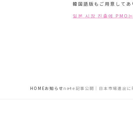
韓国語版もご用意してあ
일본 시장 진출에 PMO
HOME
お知らせ
note記事公開｜日本市場進出に